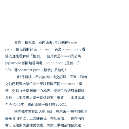
        首先，按報道，區內過去5年升的係house 
price，但佢買的卻係apartment，英文house price，香
港人直接理解係「樓價」，但其實屋(house)同公寓
(apartment)係兩類唔同嘢。house price（屋價）升
23%, 咁apartment price（樓價）又如何?
        由於係新樓，所以無過往成交記錄。不過，我哋
之前已翻查過該位置半英哩範圍不同apartment「樓
價」交易（全部屬巿中心地段，交通位置絕對無得輸
果種），卻發現大部份都係嚴重「蟹貨」，由新落成
至今10-15年，賬面跌幅一般都有35-50%。
        區內幾年前推出大型項目，在未來一段時間擁現
好多住宅單位，正面睇會係「帶旺個場」，但即時影
響，係預期大量樓盤供應，導致二手物業樓價急速下