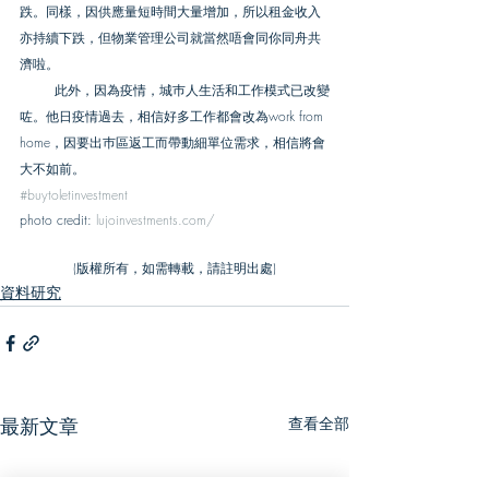
跌。同樣，因供應量短時間大量增加，所以租金收入
亦持續下跌，但物業管理公司就當然唔會同你同舟共
濟啦。
        此外，因為疫情，城巿人生活和工作模式已改變
咗。他日疫情過去，相信好多工作都會改為work from 
home，因要出巿區返工而帶動細單位需求，相信將會
大不如前。
#buytoletinvestment
photo credit: 
lujoinvestments.com/
(版權所有，如需轉載，請註明出處)
資料研究
最新文章
查看全部