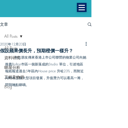
文章
All Posts
2020年12月23日
All Posts
假設蘋果價長升，預期橙價一樣升？
資料研究
        有位朋友傳來香港上巿公司聯營的物業公司向她
推薦Bolton巿區一個新落成的Studio 單位，引述地區
睇屋分析
報紙報道過去5年區內House price 升咗23%，而附近
工程及物管
同時有五個大型項目發展，升值潛力可以看高一籌，
問我哋點睇喎。
Blog
曼城