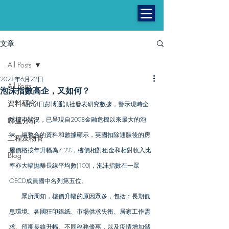
文章
All Posts
2021年6月22日
All Posts
泡沫指數高企，又如何？
資料研究
　　6月14日彭博通訊社發表研究數據，警示現時全
球樓巿狀況，已呈現自2008金融危機以來最大的泡
睇屋分析
沫。經整合的資料和數據顯示，英國扣除通脹後的房
工程及物管
屋價格按年升幅為7.2%，樓價相對租金和相對收入比
Blog
率亦大幅拋離長線平均數(100)，泡沬指數在一眾
曼城
OECD成員國中名列第五位。
　　眾所周知，樓價升幅的原因眾多，包括：長期低
息環境、各國狂印銀紙、巿場供求失衡、居家工作需
求、預期長線升幅、不同稅務優惠，以及疫情增加儲