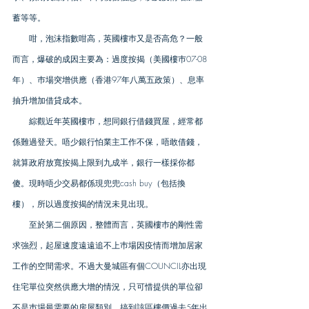
蓄等等。
　　咁，泡沫指數咁高，英國樓巿又是否高危？一般
而言，爆破的成因主要為：過度按揭（美國樓巿07-08
年）、巿場突增供應（香港97年八萬五政策）、息率
抽升增加借貸成本。
　　綜觀近年英國樓巿，想同銀行借錢買屋，經常都
係難過登天。唔少銀行怕業主工作不保，唔敢借錢，
就算政府放寬按揭上限到九成半，銀行一樣採你都
傻。現時唔少交易都係現兜兜cash buy（包括換
樓），所以過度按揭的情況未見出現。
　　至於第二個原因，整體而言，英國樓巿的剛性需
求強烈，起屋速度遠遠追不上巿場因疫情而增加居家
工作的空間需求。不過大曼城區有個COUNCIL亦出現
住宅單位突然供應大增的情況，只可惜提供的單位卻
不是巿場最需要的房屋類別，搞到該區樓價過去5年出