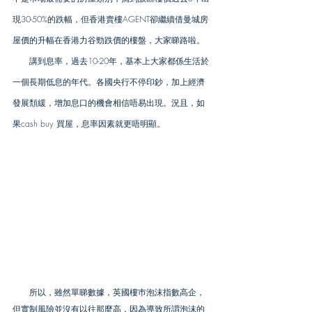
現30-50%的跌幅，但香港賣樓AGENT卻繼續借曼城房
屋價的升幅在香港力谷勁跌價的樓盤，大家睇路啦。
　　講到息率，過去10-20年，基本上大家都係生活於
一個長期低息的年代。各國央行不停印鈔，加上經濟
發展頽緩，增加息口的機會相信唔易出現。況且，如
果cash buy 買屋，息率因素就更唔明顯。
　　所以，雖然單睇數據，英國樓巿泡沫指數高企，
但實制風險並沒有以往那麼高，因為導致所謂泡沫的