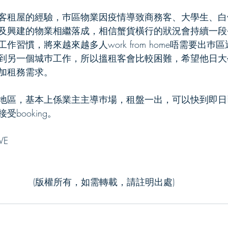
客租屋的經驗，巿區物業因疫情導致商務客、大學生、白
及興建的物業相繼落成，相信蟹貨橫行的狀況會持續一段
作習慣，將來越來越多人work from home唔需要出巿
到另一個城巿工作，所以搵租客會比較困難，希望他日大
加租務需求。
地區，基本上係業主主導巿場，租盤一出，可以快到即日已封
booking。
VE
(版權所有，如需轉載，請註明出處)