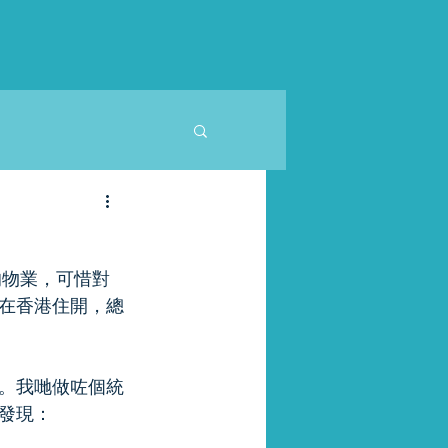
在香港住開，總
。我哋做咗個統
發現：