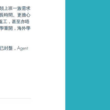
領上班一族需求
長時間。更擔心
區返工，甚至亦唔
學重開，海外學
盤，Agent 