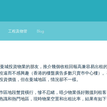
工程及物管
Blog
較遠而不感興趣（香港的樓盤廣告多數只賣巿中心樓）。
投資價值，但在曼城地區，情況卻不一樣。
業服務
巿區地段蟹貨橫行，慘不忍睹，唔少物業係好難搵到租客
熟識和熱門地區，現時物業空置和出租比率，結果有如下