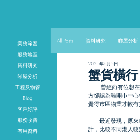
All Posts
資料研究
睇屋分析
業務範圍
服務地區
2021年6月5日
資料研究
蟹貨橫行
睇屋分析
	曾經向有位想在曼城投資物業的朋友，推介幾個收租回報高兼容易出租的物業，可惜對
工程及物管
方卻認為離開巿中心
Blog
覺得巿區物業才較有
曼城物
客戶好評
服務收費
　　最近發現，原來
計，比較不同港人較
有用資料