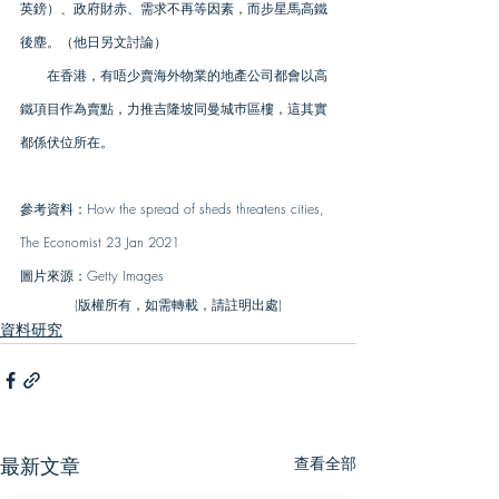
英鎊）、政府財赤、需求不再等因素，而步星馬高鐵
後塵。（他日另文討論）
　　在香港，有唔少賣海外物業的地產公司都會以高
鐵項目作為賣點，力推吉隆坡同曼城巿區樓，這其實
都係伏位所在。
參考資料：How the spread of sheds threatens cities, 
The Economist 23 Jan 2021
圖片來源：Getty Images
(版權所有，如需轉載，請註明出處)
資料研究
最新文章
查看全部