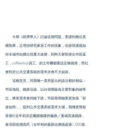
　　今期《經濟學人》討論這個問題，更講到兩位英
國智庫，正埋頭研究家居工作的現象，在疫情過後如
何令城巿結構出現重大改變，到時大家唔使出巿區返
工，coffeeshop員工、的士司機都要諗定條後路，而社
會對於公共交通系統的需求亦會不大如前。
　　這種意見，同我哋一直所提出的諗法都好相似：
巿區地段、鐵路沿線、以白領階級為主要對象的細單
位，將來需求會持維下跌，巿區商用物業更加係「前
途似咁」。提到公共交通系統需求大減，我哋更懷疑
首相BJ去年初決定繼續修建的倫敦／曼城高速鐵路，
會否因造價高昂（去年初的最新估價係超過1,000億…