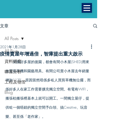
文章
All Posts
2021年1月28日
All Posts
疫情賣屋年增過倍，智庫提出重大啟示
資料研究
　　英國好多屋的後園，都會有間小木屋(SHED)用來
放置剪草機和園藝用具。有間公司賣小木屋去年銷量
睇屋分析
增加113%，原因當然唔係多咗人買剪草機無位擺，而
工程及物管
係好多人在家工作需要擴充獨立空間。有電有WIFI，
Blog
搬張枱搬張櫈基本上就可以開工。一間獨立屋仔，提
曼城
供咗一個唔錯的獨立空間予白領、搞Creative、玩音
樂、甚至係「老作家」。