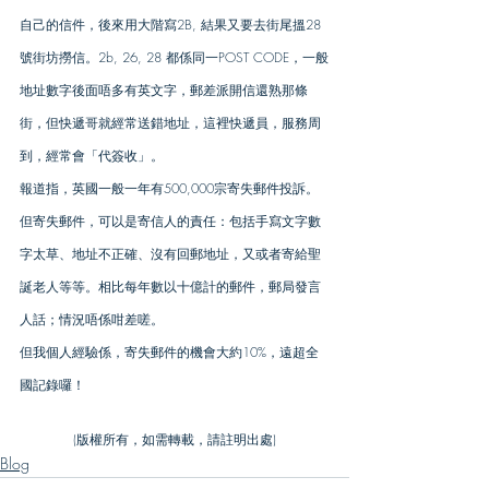
自己的信件，後來用大階寫2B, 結果又要去街尾搵28
號街坊撈信。2b, 26, 28 都係同一POST CODE，一般
地址數字後面唔多有英文字，郵差派開信還熟那條
街，但快遞哥就經常送錯地址，這裡快遞員，服務周
到，經常會「代簽收」。
報道指，英國一般一年有500,000宗寄失郵件投訴。
但寄失郵件，可以是寄信人的責任：包括手寫文字數
字太草、地址不正確、沒有回郵地址，又或者寄給聖
誕老人等等。相比每年數以十億計的郵件，郵局發言
人話；情況唔係咁差嗟。
但我個人經驗係，寄失郵件的機會大約10%，遠超全
國記錄囉！
(版權所有，如需轉載，請註明出處)
Blog