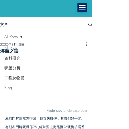
文章
All Posts
2020年8月18日
All Posts
洪喬之誤
資料研究
睇屋分析
工程及物管
Blog
曼城
Photo credit: 
reference.com
屋的門牌當然無得改，但寄失郵件，其實都好平常。
有朋友門牌號碼係2b ,經常要去街尾搵26號街坊撈番