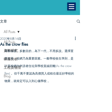
文章
All Posts
2020年8月16日
All Posts
As the crow flies
資料研究
舉家移居，多數目的，為下一代，不用多說。選擇置
業租屋，校網乃為重要因素。一般學校收生準則，是
睇屋分析
計算校網內申請者住址與學校直線距離(As the crow 
工程及物管
flies) 。但千萬不要認為高價買入或租住最近好學校的
Blog
物業，就肯定可以入到心儀學校 。
曼城