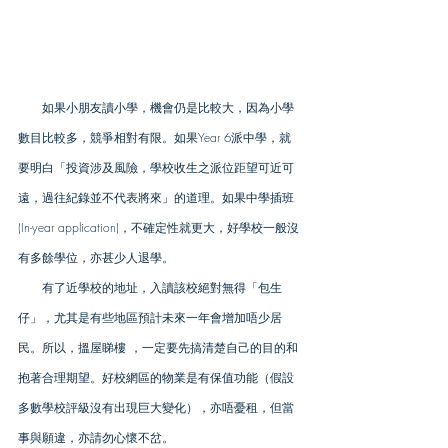
　　如果小朋友讀小學，機會仍是比較大，因為小學
數目比較多，競爭相對有限。如果Year 6派中學，就
要明白「投資涉及風險，學校收生之派位距望可近可
遠，過往紀錄並不代表將來」的道理。如果中學插班
(In-year application)，不確定性就更大，好學校一般沒
有多餘學位，亦甚少人退學。
　　有了近學校的地址，入讀該校絕對無得「包生
仔」，尤其是有些地區預計未來一年會增加唔少居
民。所以，搵屋睇樓 ，一定要先搞清楚自己的目的和
抱著合理期望。好校網區的物業是有保值功能（假設
多數學校評級沒有出現巨大變化），亦唔憂租，但當
事與願違，亦請勿心懷不岔。