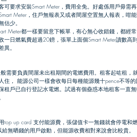
可要求安裝Smart Meter，費用全免。好處係用戶毋需
mart Meter，住戶無報表又或者間屋空置無人報表，咁
無估少。
art Meter都一樣要留意下帳單，有心無心收錯錢，都經
一日燃氣費超過20鎊，張單上面個Smart Meter讀數
差異。
一般需要負責間屋未出租期間的電燃費用。租客起咗租，
人住， 能源公司一樣會收每日每種能源幾十pence不等
保租戶已自行登記水電燃。試過有個蠱惑本地租客一直無
。
top up card 支付能源費，張儲值卡一無錢就會停電
以給無晒錢的用戶啟動，但能源收費相對來說會比較貴。