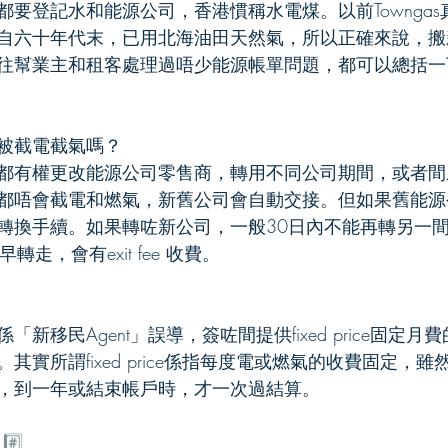
都要登記水和能源公司，香港慣稱水電煤。以前Townga
自六十年代末，已用北海油田天然氣，所以正確來說，搬
往幫業主和租客處理過唔少能源帳單問題，都可以總括一
被截電截氣嗎？
都有權更改能源公司零售商，轉用不同公司期間，或者間
都唔會截電和燃氣，新舊公司會自動交接。但如果舊能源
轉換手續。如果轉咗新公司，一般30日內不能再轉另一
早轉走，會有exit fee 收費。
新移民Agent」誤導，簽咗間提供fixed price固定
其實所謂fixed price係指每度電或燃氣的收費固定，
，到一年或結束帳戶時，才一次過結算。
？
#️