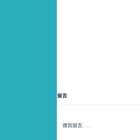
留言
放租嚇到騰騰震
撰寫留言......