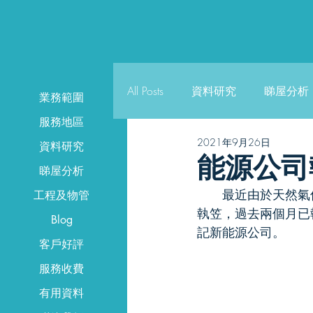
All Posts
資料研究
睇屋分析
業務範圍
服務地區
2021年9月26日
資料研究
能源公司
睇屋分析
　　最近由於天然氣
工程及物管
執笠，過去兩個月已執咗7間
Blog
記新能源公司。
曼城物
客戶好評
服務收費
有用資料