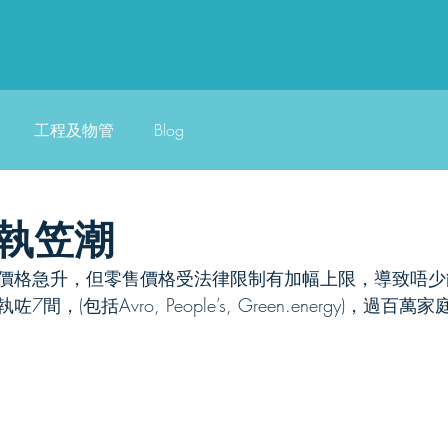
工程及物管
Blog
執笠潮
價格急升，但零售價格受法律限制有加幅上限，導致唔少
，(包括Avro, People’s, Green.energy)，過
業服務