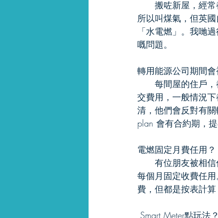
　　搬咗新屋，經常
所以叫煤氣，但英國
「水電燃」。我哋過
嘅問題。
轉用能源公司期間會
　　每間屋的住戶，
交費用，一般情況下
清，他們會反對有關
plan 會有合約期，提
電燃固定月費任用？
　　有位朋友被相信係「
每個月固定收費任用。
費，但都是按表計算
 Smart Meter點玩法