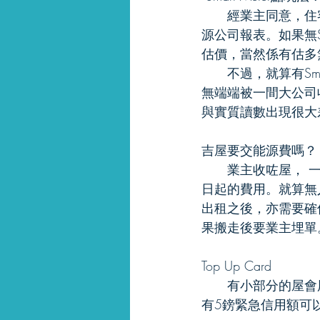
　　經業主同意，住客
源公司報表。如果無S
估價，當然係有估多
　　不過，就算有Sm
無端端被一間大公司收
與實質讀數出現很大
吉屋要交能源費嗎？
　　業主收咗屋， 
日起的費用。就算無
出租之後，亦需要確
果搬走後要業主埋單
Top Up Card 
　　有小部分的屋會用
有5鎊緊急信用額可