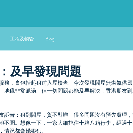
工程及物管
Blog
：及早發現問題
服務，會包括起租前入屋檢查。今次發現間屋無燃氣供應以致
、地氊非常邋遢。但一切問題都能及早解決，香港朋友到
業服務
友訴苦：租到間屋，貨不對辦，很多問題沒有預先處理，
地不聞。想像一下，一家大細拖住十箱八箱行李，經過十
，情況都會幾狼狽。