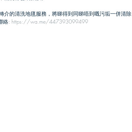
轉介的清洗地氊服務，將睇得到同睇唔到嘅污垢一併清除
聯絡: 
https://wa.me/447393099499