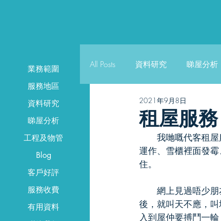
All Posts
資料研究
睇屋分析
業務範圍
服務地區
2021年9月8日
資料研究
租屋服務
睇屋分析
　　我哋嘅代客租屋
工程及物管
運作、雪櫃裡面發霉
Blog
住。
曼城物
客戶好評
服務收費
　　網上見過唔少朋
後，就叫天不應，叫
有用資料
入到屋仲要搏鬥一輪